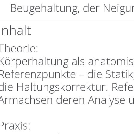
Beugehaltung, der Neig
Inhalt
Theorie:
Körperhaltung als anatomis
Referenzpunkte – die Statik,
die Haltungskorrektur. Ref
Armachsen deren Analyse u
Praxis: