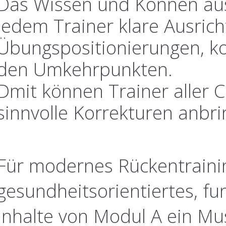
Das Wissen und Können aus 
jedem Trainer klare Ausric
Übungspositionierungen, 
den Umkehrpunkten.
Dmit können Trainer aller C
sinnvolle Korrekturen anbri
Für modernes Rückentraini
gesundheitsorientiertes, fun
Inhalte von Modul A ein Mu