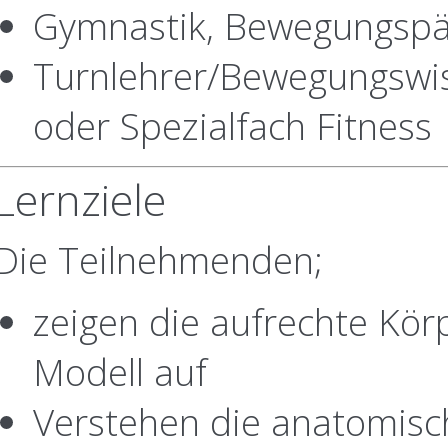
Gymnastik, Bewegungsp
Turnlehrer/Bewegungswiss
oder Spezialfach Fitness
Lernziele
Die Teilnehmenden;
zeigen die aufrechte Kör
Modell auf
Verstehen die anatomisch