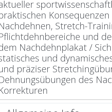
aktueller sportwissenschaf
praktischen Konsequenzen 
Nachdehnen, Stretch-Traini
Pflichtdehnbereiche und de
dem Nachdehnplakat / Siche
statisches und dynamisches
und präziser Stretchingübu
Dehnungsübungen des Nach
Korrekturen