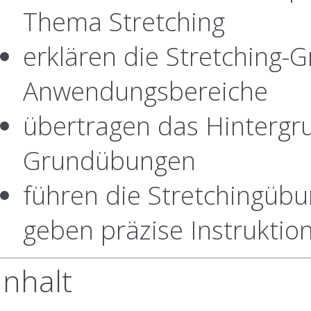
Thema Stretching
erklären die Stretching-G
Anwendungsbereiche
übertragen das Hintergr
Grundübungen
führen die Stretchingübu
geben präzise Instrukti
Inhalt