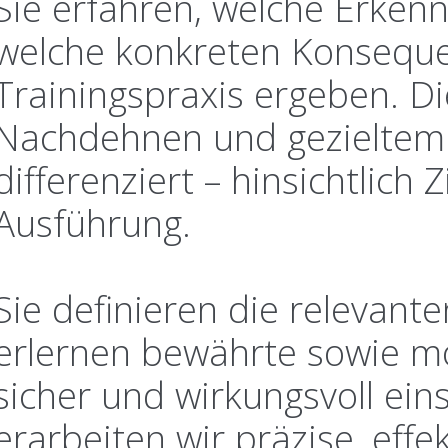
Sie erfahren, welche Erkenn
welche konkreten Konsequen
Trainingspraxis ergeben. 
Nachdehnen und gezieltem 
differenziert – hinsichtlich
Ausführung.
Sie definieren die relevant
erlernen bewährte sowie m
sicher und wirkungsvoll e
erarbeiten wir präzise, effe