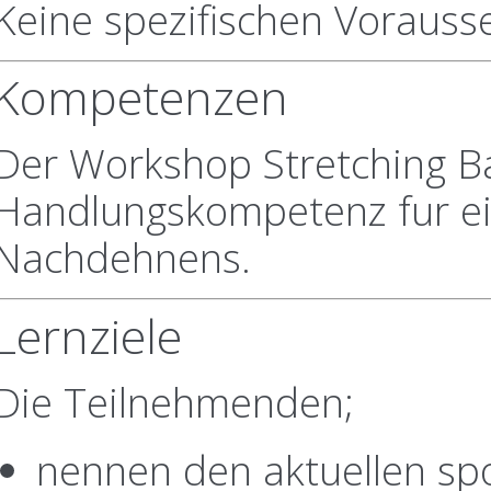
Keine spezifischen Vorausse
Kompetenzen
Der Workshop Stretching Ba
Handlungskompetenz fur ein
Nachdehnens.
Lernziele
Die Teilnehmenden;
nennen den aktuellen sp