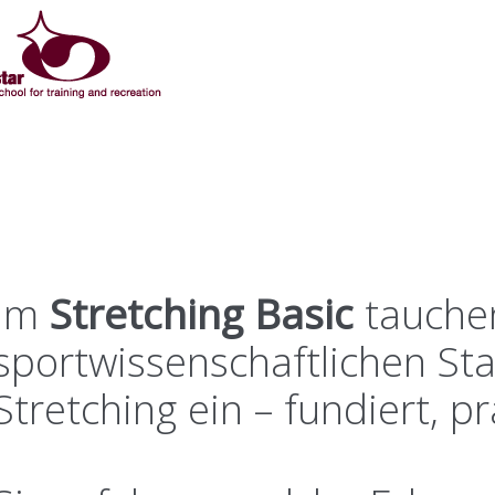
Im
Stretching Basic
tauchen
sportwissenschaftlichen S
Stretching ein – fundiert, 