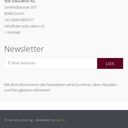
star education AG
Seefeldstrasse 307
8008 Zürich
+41 (0)44 3835577
info@star-education.ch
> Kontakt
Newsletter
Mit dem Abonnieren der Newsletter wirst Du immer über Aktuelles
und Neuigkeiten informiert.
© star education ag - developed by
solidIT AG