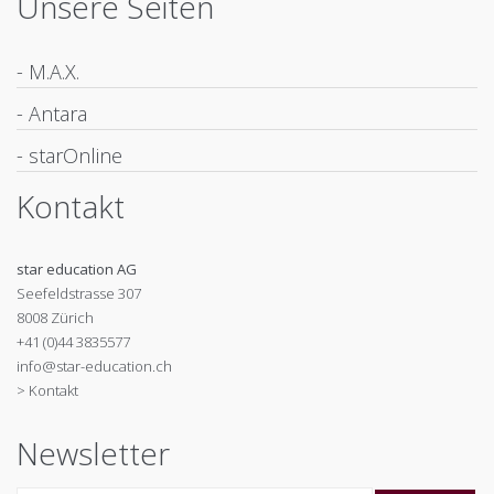
Unsere Seiten
- M.A.X.
- Antara
- starOnline
Kontakt
star education AG
Seefeldstrasse 307
8008 Zürich
+41 (0)44 3835577
info@star-education.ch
> Kontakt
Newsletter