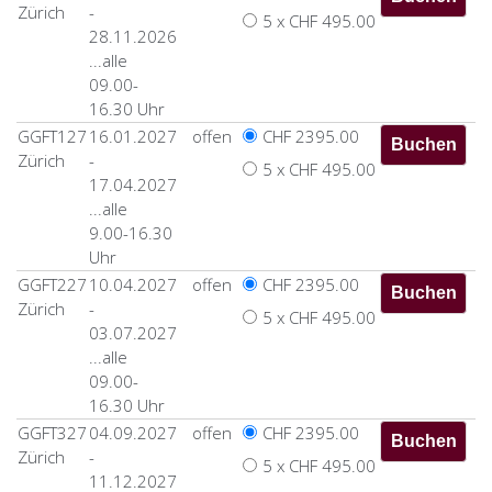
Zürich
-
Schulungsraum die besten Voraussetzungen mit aktueller
5 x CHF 495.00
28.11.2026
und professioneller Ausstattung, welche keine Wünsche
...alle
offen lässt;
09.00-
16.30 Uhr
GGFT127
16.01.2027
offen
CHF 2395.00
Zürich
-
5 x CHF 495.00
17.04.2027
...alle
9.00-16.30
Uhr
GGFT227
10.04.2027
offen
CHF 2395.00
Zürich
-
5 x CHF 495.00
03.07.2027
...alle
09.00-
16.30 Uhr
GGFT327
04.09.2027
offen
CHF 2395.00
Zürich
-
5 x CHF 495.00
11.12.2027