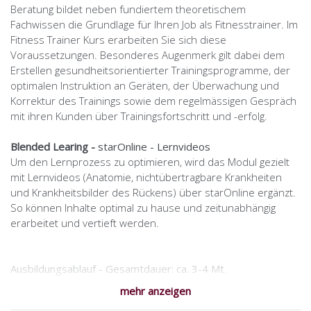
Beratung bildet neben fundiertem theoretischem
Fachwissen die Grundlage für Ihren Job als Fitnesstrainer. Im
Fitness Trainer Kurs erarbeiten Sie sich diese
Voraussetzungen. Besonderes Augenmerk gilt dabei dem
Erstellen gesundheitsorientierter Trainingsprogramme, der
optimalen Instruktion an Geräten, der Überwachung und
Korrektur des Trainings sowie dem regelmässigen Gespräch
mit ihren Kunden über Trainingsfortschritt und -erfolg.
Blended Learing -
starOnline - Lernvideos
Um den Lernprozess zu optimieren, wird das Modul gezielt
mit Lernvideos (Anatomie, nichtübertragbare Krankheiten
und Krankheitsbilder des Rückens) über starOnline ergänzt.
So können Inhalte optimal zu hause und zeitunabhängig
erarbeitet und vertieft werden.
Ausbildungsablauf - Gesamtdauer: ca. 3-4 Mt
.
starOnline Lernplattform: ca. 2 Tage Anatomie /
mehr anzeigen
individuell planbar ab Anmeldung / digital