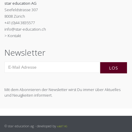
star education AG
Seefeldstrasse 307
8008 Zürich
+41 (0)44 3835577
info@star-education.ch
> Kontakt
Newsletter
Mit dem Abonnieren der Newsletter wirst Du immer über Aktuelles
und Neuigkeiten informiert.
© star education ag - developed by
solidIT AG