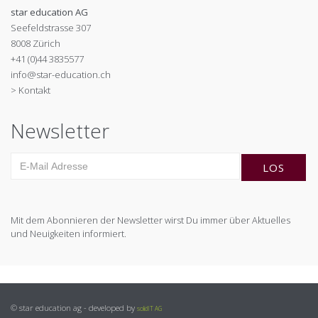
star education AG
Seefeldstrasse 307
8008 Zürich
+41 (0)44 3835577
info@star-education.ch
> Kontakt
Newsletter
Mit dem Abonnieren der Newsletter wirst Du immer über Aktuelles
und Neuigkeiten informiert.
© star education ag - developed by
solidIT AG