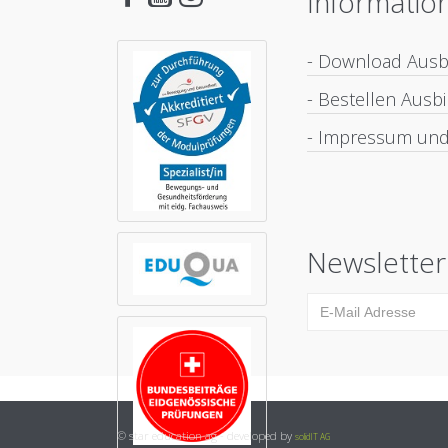
Informatio
- Download Aus
- Bestellen Aus
- Impressum und
Newsletter
© star education ag - developed by
solidIT AG