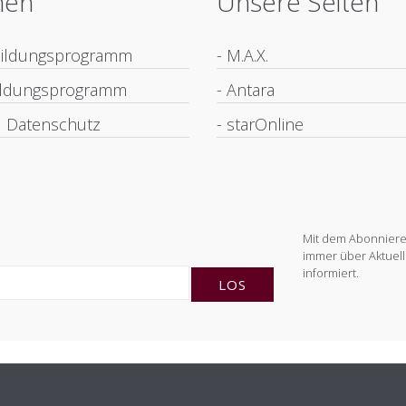
nen
Unsere Seiten
bildungsprogramm
- M.A.X.
bildungsprogramm
- Antara
 Datenschutz
- starOnline
Mit dem Abonnieren
immer über Aktuell
informiert.