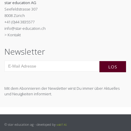
star education AG
Seefeldstrasse 307
8008 Zürich
+41 (0)44 3835577
info@star-education.ch
> Kontakt
Newsletter
Mit dem Abonnieren der Newsletter wirst Du immer über Aktuelles
und Neuigkeiten informiert.
© star education ag - developed by
solidIT AG