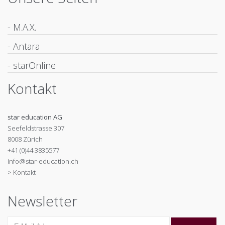
- M.A.X.
- Antara
- starOnline
Kontakt
star education AG
Seefeldstrasse 307
8008 Zürich
+41 (0)44 3835577
info@star-education.ch
> Kontakt
Newsletter