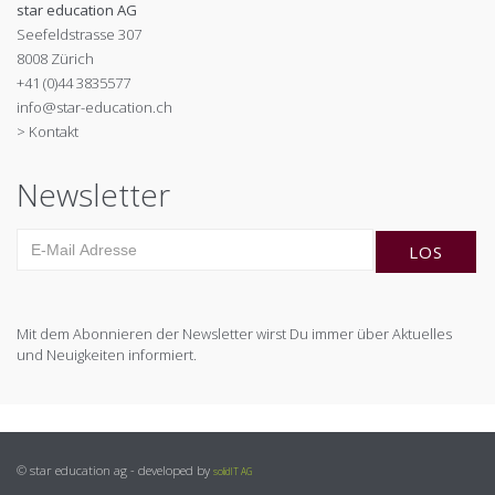
star education AG
Seefeldstrasse 307
8008 Zürich
+41 (0)44 3835577
info@star-education.ch
> Kontakt
Newsletter
Mit dem Abonnieren der Newsletter wirst Du immer über Aktuelles
und Neuigkeiten informiert.
© star education ag - developed by
solidIT AG