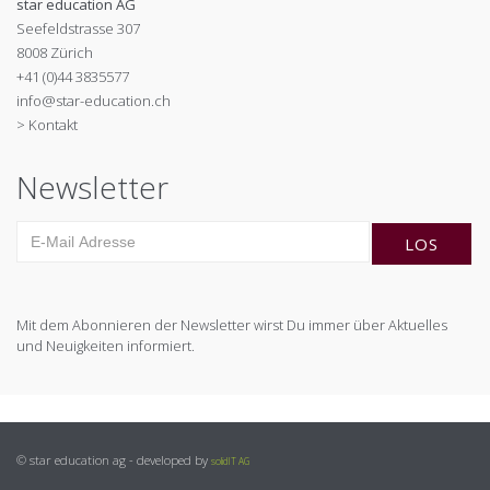
star education AG
Seefeldstrasse 307
8008 Zürich
+41 (0)44 3835577
info@star-education.ch
> Kontakt
Newsletter
Mit dem Abonnieren der Newsletter wirst Du immer über Aktuelles
und Neuigkeiten informiert.
© star education ag - developed by
solidIT AG