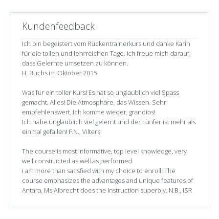
Kundenfeedback
Ich bin begeistert vom Rückentrainerkurs und danke Karin
für die tollen und lehrreichen Tage. Ich freue mich darauf,
dass Gelernte umsetzen zu können.
H. Buchs im Oktober 2015
Was für ein toller Kurs! Es hat so unglaublich viel Spass
gemacht. Alles! Die Atmosphäre, das Wissen. Sehr
empfehlenswert. Ich komme wieder, grandios!
Ich habe unglaublich viel gelernt und der Fünfer ist mehr als
einmal gefallen! F.N., Vilters
The course is most informative, top level knowledge, very
well constructed as well as performed.
i am more than satisfied with my choice to enroll! The
course emphasizes the advantages and unique features of
Antara, Ms Albrecht does the Instruction superbly. N.B., ISR