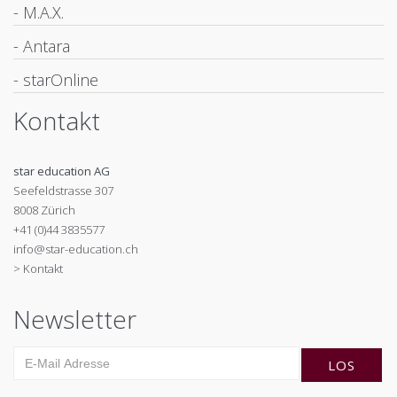
- M.A.X.
- Antara
- starOnline
Kontakt
star education AG
Seefeldstrasse 307
8008 Zürich
+41 (0)44 3835577
info@star-education.ch
> Kontakt
Newsletter