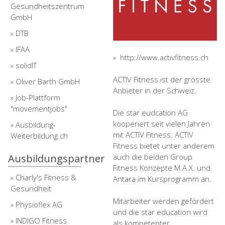
Gesundheitszentrum
GmbH
»
DTB
»
IFAA
»
http://www.activfitness.ch
»
solidIT
ACTIV Fitness ist der grösste
»
Oliver Barth GmbH
Anbieter in der Schweiz.
»
Job-Plattform
"movementjobs"
Die star eudcation AG
kooperiert seit vielen Jahren
»
Ausbildung-
mit ACTIV Fitness. ACTIV
Weiterbildung.ch
Fitness bietet unter anderem
Ausbildungspartner
auch die beiden Group
Fitness Konzepte M.A.X. und
»
Charly's Fitness &
Antara im Kursprogramm an.
Gesundheit
Mitarbeiter werden gefördert
»
Physioflex AG
und die star education wird
»
INDIGO Fitness
als kompetenter