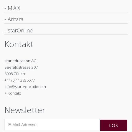
- M.A.X.
- Antara
- starOnline
Kontakt
star education AG
Seefeldstrasse 307
8008 Zürich
+41 (0)44 3835577
info@star-education.ch
> Kontakt
Newsletter