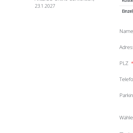
Kost
23.1.2027
Einze
Nam
Adre
PLZ
Telef
Parkin
Wähle