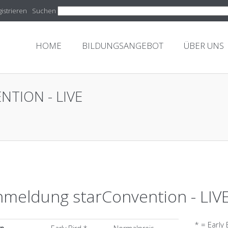
istrieren
Suchen
HOME
BILDUNGSANGEBOT
ÜBER UNS
TION - LIVE
meldung starConvention - LIV
* = Early