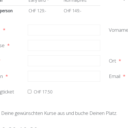
en
Early Bird *
Normalpreis
lperson
CHF 129.-
CHF 149.-
e
*
Vornam
sse
*
*
Ort
*
on
*
Email
*
gticket
CHF 17.50
 Deine gewünschten Kurse aus und buche Deinen Platz.