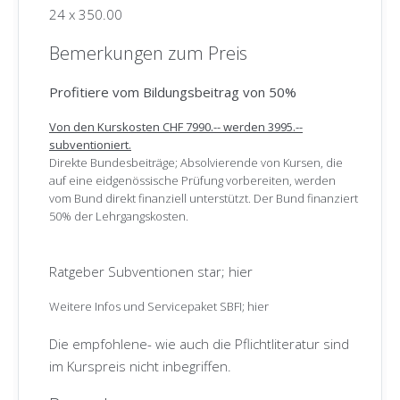
24
x
350.00
Profitiere vom Bildungsbeitrag von 50%
Bemerkungen zum Preis
Von den Kurskosten CHF 7990.-- werden 3995.--
subventioniert.
Profitiere vom Bildungsbeitrag von 50%
Direkte Bundesbeiträge; Absolvierende von Kursen, die auf
eine eidgenössische Prüfung vorbereiten, werden vom Bund
Von den Kurskosten CHF 7990.-- werden 3995.--
subventioniert.
direkt finanziell unterstützt. Der Bund finanziert 50% der
Direkte Bundesbeiträge; Absolvierende von Kursen, die
Lehrgangskosten.
auf eine eidgenössische Prüfung vorbereiten, werden
vom Bund direkt finanziell unterstützt. Der Bund finanziert
50% der Lehrgangskosten.
Datenplanung
: Der Einstieg ist jederzeit möglich. Gerne
erstellen wir eine individuelle und Lehrgangsplanung unter
Ratgeber Subventionen star; hier
Berücksichtigung des persönlichen Zeithorizont. Melden Sie
sich gerne bei uns per Mail auf info@star-education.ch,
Weitere Infos und Servicepaket SBFI; hier
gerne nehmen wir mit Ihnen Kontakt auf.
Die empfohlene- wie auch die Pflichtliteratur sind
Einordnungsraster EBQ_OdABug
im Kurspreis nicht inbegriffen.