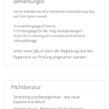
Spezialist Bewegungs- und Gesundheitsförderung mit eidg.
Bemerkungen
Fachausweis
(Flyer Download mit allen Informationen)
Gerne erstellen wir eine individuelle Datenplanung. Bsp.
Prüfungsordnung eidg. FA
auf 2 bis 3 Jahre verteilt
35 Ausbildungstage (Präsenz)
3-5 Prüfungstage für die "eidg. Modulprüfungen"
35-42 Std. E-Learning mit Lernvideos (individuell &
zeitunabhängig)
Unter www.sfgv.ch kann die Wegleitung und das
Reglement zur Prüfung eingesehen werden.
Pflichtliteratur
Stretching und Beweglichkeit - das neue
Expertenhandbuch
Körperhaltung - Modernes Rückentraining