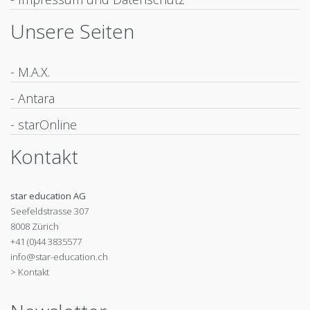
Unsere Seiten
- M.A.X.
- Antara
- starOnline
Kontakt
star education AG
Seefeldstrasse 307
8008 Zürich
+41 (0)44 3835577
info@star-education.ch
> Kontakt