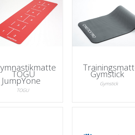
ymnastikmatte
Trainingsmat
TOGU
Gymstick
JumpYone
Gymstick
TOGU