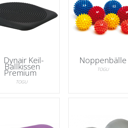
Dynair Keil-
Noppenbälle
Ballkissen
TOGU
Premium
TOGU