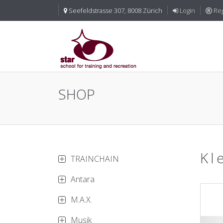
Seefeldstrasse 307, 8008 Zürich
Login
Reg
SHOP
Kl
TRAINCHAIN
Antara
M.A.X.
Musik