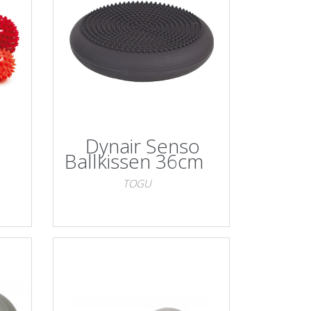
Dynair Senso
Ballkissen 36cm
TOGU