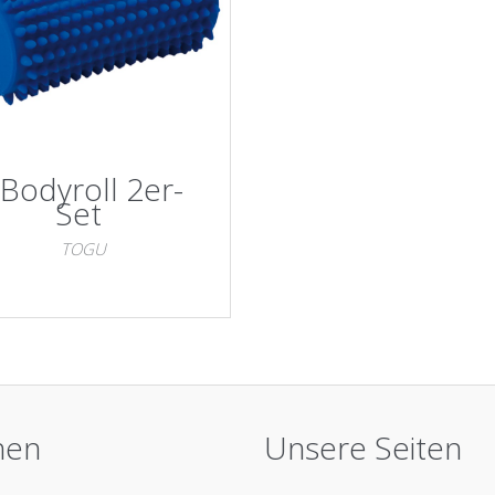
Bodyroll 2er-
Set
TOGU
nen
Unsere Seiten