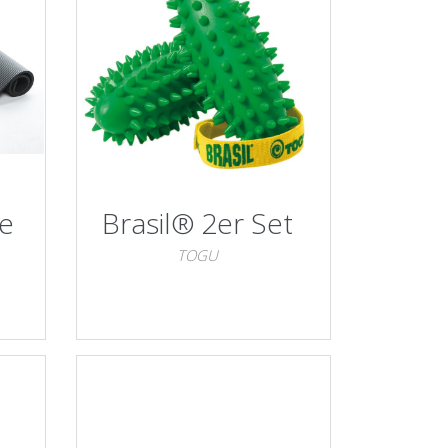
te
Brasil® 2er Set
TOGU