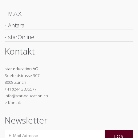
- M.A.X.
- Antara
- starOnline
Kontakt
star education AG
Seefeldstrasse 307
8008 Zürich
+41 (0)44 3835577
info@star-education.ch
> Kontakt
Newsletter