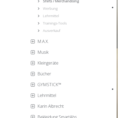
Shirts / Merchandising
Werbung
Lehrmittel
Trainings-Tools
Ausverkauf
M.A.X.
Musik
Kleingeräte
Bücher
GYMSTICK™
Lehrmittel
Karin Albrecht
Bekleidung SmartAbs