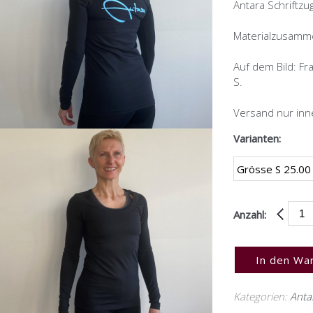
Antara Schriftzug
Materialzusamm
Auf dem Bild: Fr
S.
Versand nur inne
Varianten:
Anzahl:
In den Wa
Kategorien:
Anta