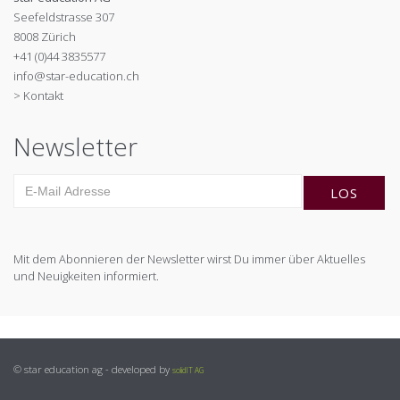
Seefeldstrasse 307
8008 Zürich
+41 (0)44 3835577
info@star-education.ch
> Kontakt
Newsletter
Mit dem Abonnieren der Newsletter wirst Du immer über Aktuelles
und Neuigkeiten informiert.
© star education ag - developed by
solidIT AG