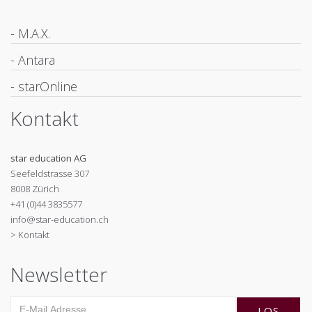
- M.A.X.
- Antara
- starOnline
Kontakt
star education AG
Seefeldstrasse 307
8008 Zürich
+41 (0)44 3835577
info@star-education.ch
> Kontakt
Newsletter