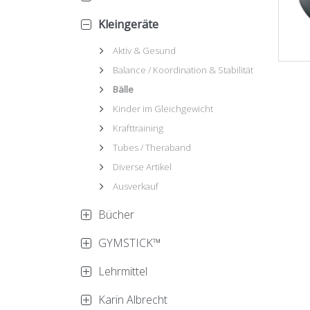
Kleingeräte
Aktiv & Gesund
Balance / Koordination & Stabilität
Bälle
Kinder im Gleichgewicht
Krafttraining
Tubes / Theraband
Diverse Artikel
Ausverkauf
Bücher
GYMSTICK™
Lehrmittel
Karin Albrecht