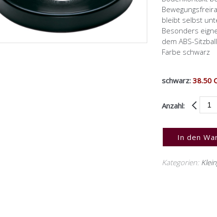
Bewegungsfreirau
bleibt selbst un
Besonders eignet
dem ABS-Sitzball
Farbe schwarz
schwarz:
38.50 
Anzahl:
In den Wa
Kategorien:
Klei