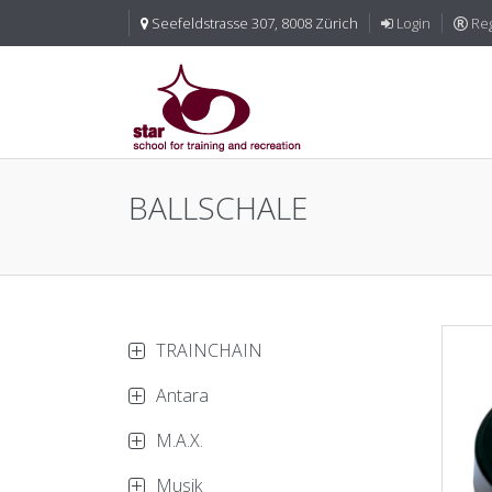
Seefeldstrasse 307, 8008 Zürich
Login
Reg
BALLSCHALE
TRAINCHAIN
Antara
M.A.X.
Musik