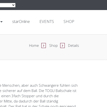
starOnline
EVENTS
SHOP
Home
Shop
Details
e Menschen, aber auch Schwangere fühlen sich
e sicherer auf dem Ball. Die TOGU Ballschale ist
h einen 3fach Stopper und durch die
r Mitte, da dadurch der Ball ständig
ält. Der Ball hat in der Schale noch genügend