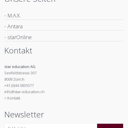
- M.A.X.
- Antara
- starOnline
Kontakt
star education AG
Seefeldstrasse 307
8008 Zürich
+41 (0)44 3835577
info@star-education.ch
> Kontakt
Newsletter