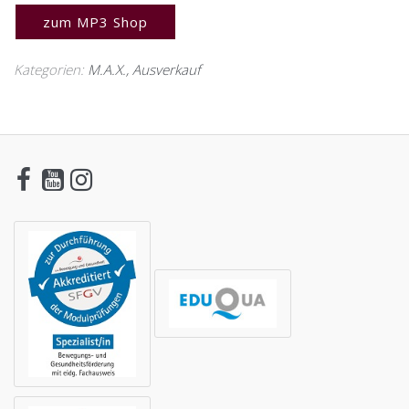
zum MP3 Shop
Kategorien:
M.A.X.
,
Ausverkauf