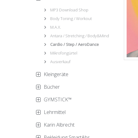
MP3 Download Shop
Body Toning / Workout
M.A.X.
Antara / Stretching / Body&Mind
Cardio / Step / AeroDance
Mikrofongürtel
Ausverkauf
Kleingeräte
Bücher
GYMSTICK™
Lehrmittel
Karin Albrecht
Bekleidung SmartAbs