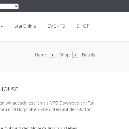
starOnline
EVENTS
SHOP
Home
Shop
Details
 HOUSE
en wir ausschliesslich als MP3 Download an. Für
nen und Hörprobe klicke unten auf den Button
.
ie Nutzung der
MoveYa App
. So stehen