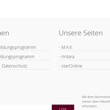
nen
Unsere Seiten
bildungsprogramm
- M.A.X.
bildungsprogramm
- Antara
 Datenschutz
- starOnline
Mit dem Abonnieren
immer über Aktuell
informiert.