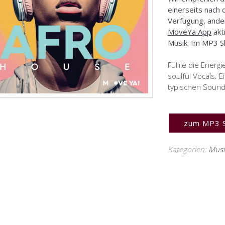
einerseits nach
Verfügung, ande
MoveYa App
akt
Musik. Im MP3 S
Fühle die Energ
soulful Vocals. 
typischen Sound
zum MP3 
Kategorien:
Musi