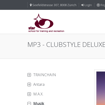
Seefeldstrasse 307, 8008 Zürich
Login
Reg
MP3 - CLUBSTYLE DELUX
TRAINCHAIN
Antara
M.A.X.
Musik