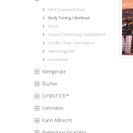
MP3 Download Shop
Body Toning / Workout
M.A.X.
Antara / Stretching / Body&Mind
Cardio / Step / AeroDance
Mikrofongürtel
Ausverkauf
Kleingeräte
Bücher
GYMSTICK™
Lehrmittel
Karin Albrecht
Bekleidung SmartAbs