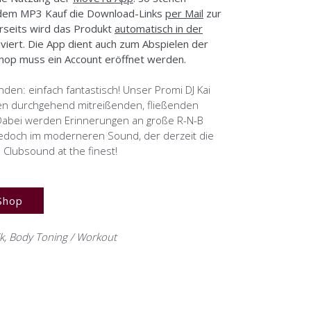
 dem MP3 Kauf die Download-Links
per Mail
zur
rseits wird das Produkt
automatisch in der
iviert. Die App dient auch zum Abspielen der
hop muss ein Account eröffnet werden.
enden: einfach fantastisch! Unser Promi DJ Kai
en durchgehend mitreißenden, fließenden
 Dabei werden Erinnerungen an große R-N-B
edoch im moderneren Sound, der derzeit die
 Clubsound at the finest!
Shop
k
,
Body Toning / Workout