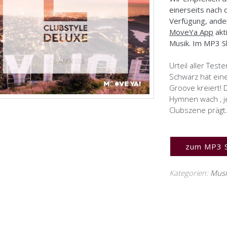
einerseits nach
Verfügung, ande
MoveYa App
akt
Musik. Im MP3 S
Urteil aller Test
Schwarz hat ein
Groove kreiert!
Hymnen wach , j
Clubszene prägt.
zum MP3 
Kategorien:
Musi