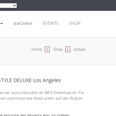
starOnline
EVENTS
SHOP
Home
Shop
Details
TYLE DELUXE Los Angeles
en wir ausschliesslich als MP3 Download an. Für
nen und Hörprobe klicke unten auf den Button
.
ie Nutzung der
MoveYa App
. So stehen