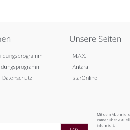
nen
Unsere Seiten
bildungsprogramm
- M.A.X.
bildungsprogramm
- Antara
 Datenschutz
- starOnline
Mit dem Abonnieren
immer über Aktuell
informiert.