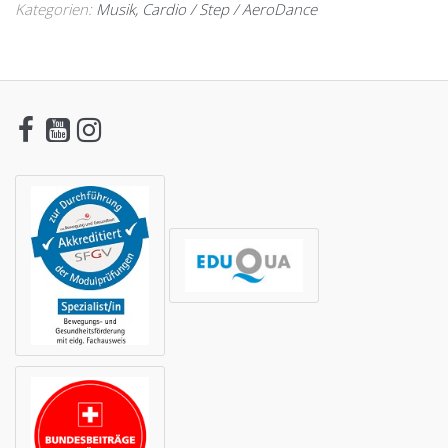
Kategorien:
Musik
,
Cardio / Step / AeroDance