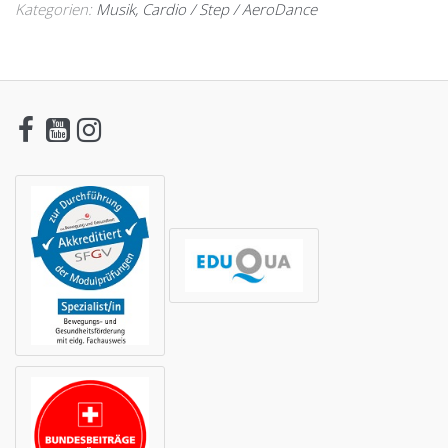
Kategorien:
Musik
,
Cardio / Step / AeroDance