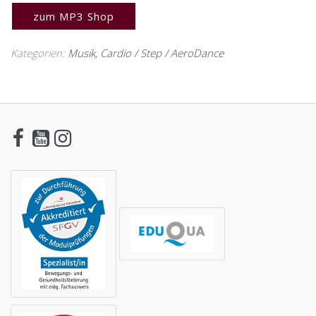
zum MP3 Shop
Kategorien:
Musik
,
Cardio / Step / AeroDance