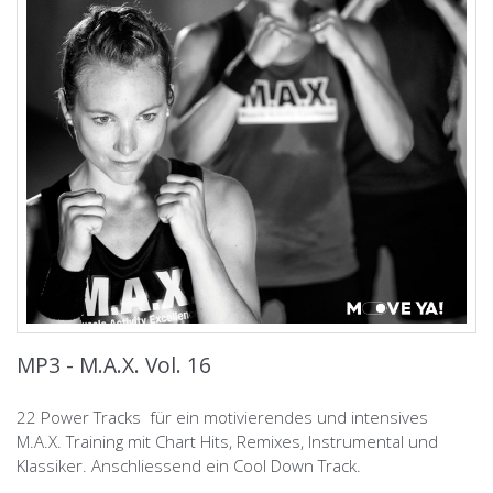
MP3 - M.A.X. Vol. 16
22 Power Tracks für ein motivierendes und intensives
M.A.X. Training mit Chart Hits, Remixes, Instrumental und
Klassiker. Anschliessend ein Cool Down Track.