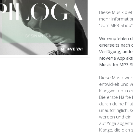
Diese Musik biet
mehr Informatio
"zum MP3 Shop"
Wir empfehlen d
einerseits nach
Verfügung, ande
MoveYa App
akt
Musik. Im MP3 S
Diese Musik wurd
entwickelt und 
Klangwelten in e
Die erste Hälfte
durch deine Pila
unaufdringlich,
werden und ein g
auf Yoga abgest
Klänge, die dich