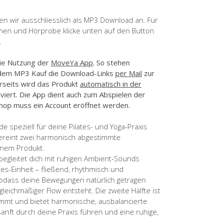
en wir ausschliesslich als MP3 Download an. Für
nen und Hörprobe klicke unten auf den Button
.
ie Nutzung der
MoveYa App
. So stehen
 dem MP3 Kauf die Download-Links
per Mail
zur
rseits wird das Produkt
automatisch in der
iviert. Die App dient auch zum Abspielen der
hop muss ein Account eröffnet werden.
e speziell für deine Pilates- und Yoga-Praxis
vereint zwei harmonisch abgestimmte
inem Produkt.
 begleitet dich mit ruhigen Ambient-Sounds
tes-Einheit – fließend, rhythmisch und
 sodass deine Bewegungen natürlich getragen
leichmäßiger Flow entsteht. Die zweite Hälfte ist
immt und bietet harmonische, ausbalancierte
 sanft durch deine Praxis führen und eine ruhige,