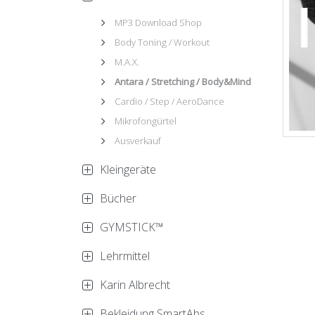
MP3 Download Shop
Body Toning / Workout
M.A.X.
Antara / Stretching / Body&Mind
Cardio / Step / AeroDance
Mikrofongürtel
Ausverkauf
Kleingeräte
Bücher
GYMSTICK™
Lehrmittel
Karin Albrecht
Bekleidung SmartAbs