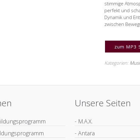
stimmige Atmosp
perfekt und sch
Dynamik und Ent
zwischen Beweg
zum MP3 
Kategorien:
Musi
nen
Unsere Seiten
bildungsprogramm
- M.A.X.
bildungsprogramm
- Antara