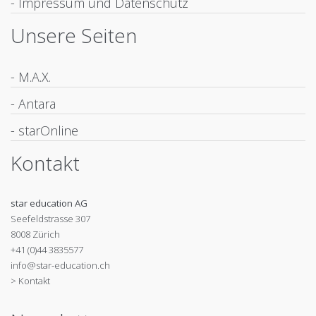
- Impressum und Datenschutz
Unsere Seiten
- M.A.X.
- Antara
- starOnline
Kontakt
star education AG
Seefeldstrasse 307
8008 Zürich
+41 (0)44 3835577
info@star-education.ch
> Kontakt