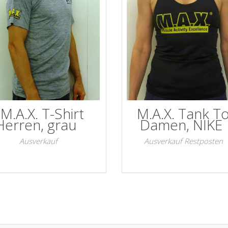
M.A.X. T-Shirt
M.A.X. Tank T
Herren, grau
Damen, NIKE
Ausverkauf
Ausverkauf Restposten