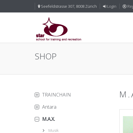
Seefeldstrasse 307, 8008 Zürich
Login
Reg
SHOP
M.
TRAINCHAIN
Antara
M.A.X.
Musik