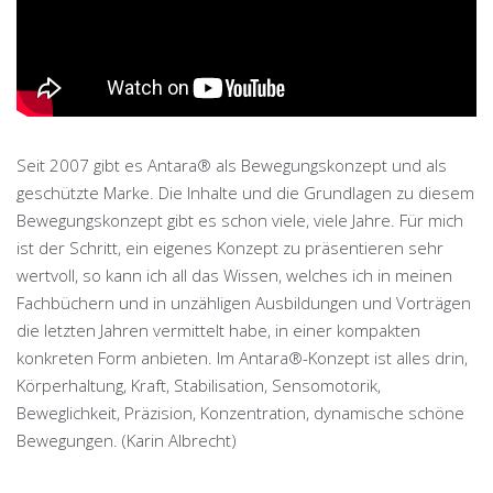
Seit 2007 gibt es Antara® als Bewegungskonzept und als
geschützte Marke. Die Inhalte und die Grundlagen zu diesem
Bewegungskonzept gibt es schon viele, viele Jahre. Für mich
ist der Schritt, ein eigenes Konzept zu präsentieren sehr
wertvoll, so kann ich all das Wissen, welches ich in meinen
Fachbüchern und in unzähligen Ausbildungen und Vorträgen
die letzten Jahren vermittelt habe, in einer kompakten
konkreten Form anbieten. Im Antara®-Konzept ist alles drin,
Körperhaltung, Kraft, Stabilisation, Sensomotorik,
Beweglichkeit, Präzision, Konzentration, dynamische schöne
Bewegungen. (Karin Albrecht)