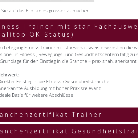
n Sie auf das Bild um es grösser zu machen
tness Trainer mit star Fachauswei
alitop OK-Status)
m Lehrgang Fitness Trainer mit starFachausweis erwirbst du die 
sionell in Fitness-, Bewegungs- und Gesundheitscentern tätig zu s
 Grundlage für den Einstieg in die Branche – praxisnah, anerkannt 
ehrwert:
Direkter Einstieg in die Fitness-/Gesundheitsbranche
Anerkannte Ausbildung mit hoher Praxisrelevanz
Ideale Basis für weitere Abschlüsse
anchenzertifikat Trainer
anchenzertifikat Gesundheitstra