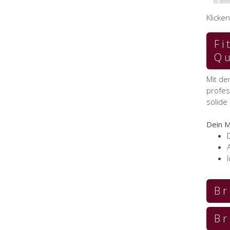
Klicke
Fi
Qu
Mit de
profes
solide
Dein M
Br
Br