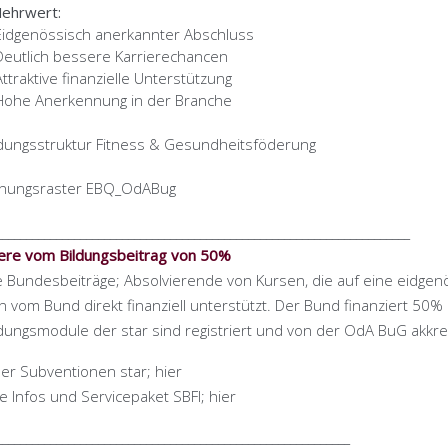
ehrwert:
Eidgenössisch anerkannter Abschluss
Deutlich bessere Karrierechancen
Attraktive finanzielle Unterstützung
Hohe Anerkennung in der Branche
dungsstruktur Fitness & Gesundheitsföderung
dnungsraster EBQ_OdABug
_____________________________________________________________________
iere vom Bildungsbeitrag von 50%
e Bundesbeiträge; Absolvierende von Kursen, die auf eine eidgen
 vom Bund direkt finanziell unterstützt. Der Bund finanziert 50%
dungsmodule der star sind registriert und von der OdA BuG akkred
er Subventionen star; hier
e Infos und Servicepaket SBFI; hier
___________________________________________________________