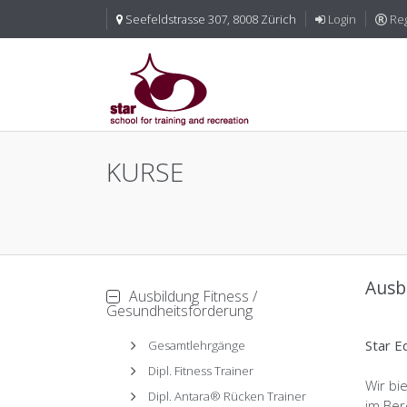
Seefeldstrasse 307, 8008 Zürich
Login
Reg
KURSE
Ausb
Ausbildung Fitness /
Gesundheitsförderung
Star E
Gesamtlehrgänge
Dipl. Fitness Trainer
Wir bi
Dipl. Antara® Rücken Trainer
im Ber