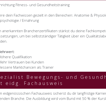
hrichtung Fitness- und Gesundheitstraining
ere dein Fachwissen gezielt in den Bereichen: Anatomie & Physiolo
psychologie / Ernährung
n anerkannten Branchenzertifikaten stärkst du deine Fachkompet
setzungen, um bei selbstständiger Tätigkeit über ein Qualitätsl
rden.
ehrwert:
Höhere Qualifikation
Mehr Vertrauen bei Kunden
Bessere Marktchancen als Trainer
ezialist Bewegungs- und Gesund
t eidg. Fachausweis
m eidgenössischen Fachausweis sicherst du dir langfristige Karrie
nden Branche. Die Ausbildung wird vom Bund mit 50 % der Kurs