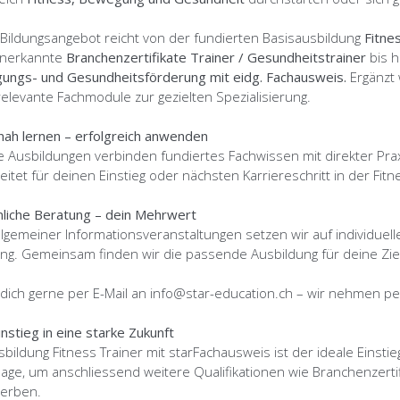
Bildungsangebot reicht von der fundierten Basisausbildung
Fitne
anerkannte
Branchenzertifikate Trainer / Gesundheitstrainer
bis 
ngs- und Gesundheitsförderung mit eidg. Fachausweis.
Ergänzt 
relevante Fachmodule zur gezielten Spezialisierung.
nah lernen – erfolgreich anwenden
 Ausbildungen verbinden fundiertes Fachwissen mit direkter Prax
eitet für deinen Einstieg oder nächsten Karriereschritt in der F
liche Beratung – dein Mehrwert
allgemeiner Informationsveranstaltungen setzen wir auf individuell
ng. Gemeinsam finden wir die passende Ausbildung für deine Zi
dich gerne per E-Mail an info@star-education.ch – wir nehmen pers
instieg in eine starke Zukunft
sbildung Fitness Trainer mit starFachausweis ist der ideale Einstieg
age, um anschliessend weitere Qualifikationen wie Branchenzerti
erben.