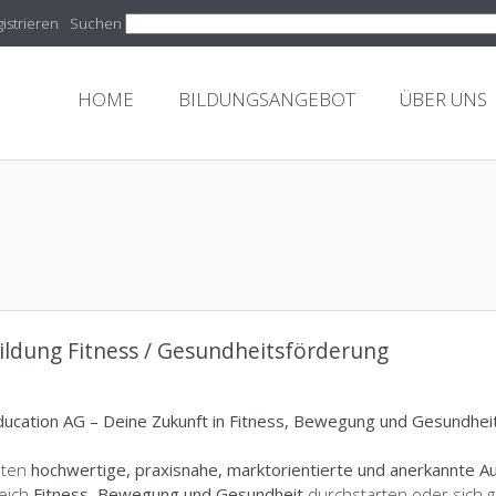
istrieren
Suchen
HOME
BILDUNGSANGEBOT
ÜBER UNS
ildung Fitness / Gesundheitsförderung
ducation AG – Deine Zukunft in Fitness, Bewegung und Gesundhei
eten
hochwertige, praxisnahe, marktorientierte und anerkannte A
eich
Fitness, Bewegung und Gesundheit
durchstarten oder sich g