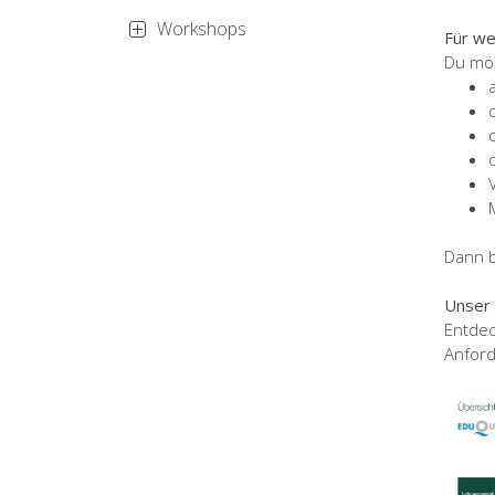
Workshops
Für we
Du möc
Dann b
Unser
Entdec
Anford