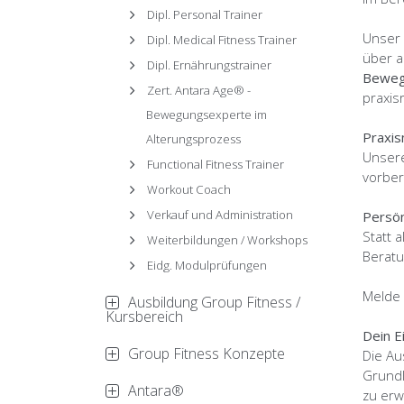
Dipl. Personal Trainer
Unser 
Dipl. Medical Fitness Trainer
über 
Dipl. Ernährungstrainer
Bewegu
Zert. Antara Age® -
praxis
Bewegungsexperte im
Praxis
Alterungsprozess
Unsere
Functional Fitness Trainer
vorber
Workout Coach
Verkauf und Administration
Persön
Statt 
Weiterbildungen / Workshops
Beratu
Eidg. Modulprüfungen
Melde 
Ausbildung Group Fitness /
Kursbereich
Dein E
Group Fitness Konzepte
Die Au
Grundl
Antara®
zu erw