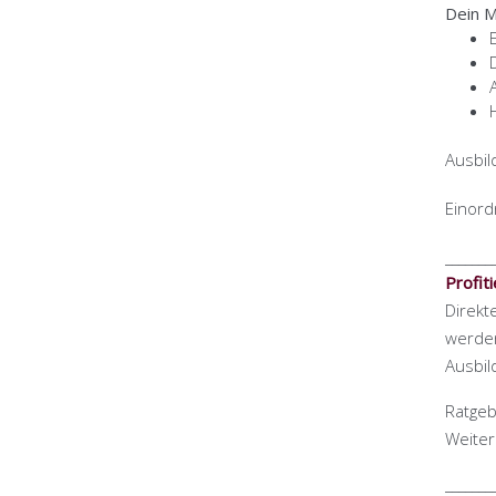
Dein M
Ausbil
Einor
_______
Profit
Direkt
werden
Ausbil
Ratgeb
Weiter
_______