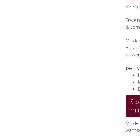
>> Fac
Erweit
& Lern
Mit de
Voraus
zu we
Dein M
Sp
mi
Mit de
wachse