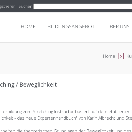
istrieren
Suchen
HOME
BILDUNGSANGEBOT
ÜBER UNS
Home
Ku
ching / Beweglichkeit
iterbildung zum Stretching Instructor basiert auf dem etablierten
ichkeit - das neue Expertenhandbuch" von Karin Albrecht und Stef
arbeiten die theoretischen Grundlagen der Beweglichkeit und de