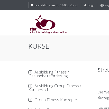
Seefeldstrasse 307, 8008 Zürich
Login
Reg
KURSE
Stret
Ausbildung Fitness /
Gesundheitsförderung
Ausbildung Group Fitness /
Kursbereich
Die We
Bewegl
Group Fitness Konzepte
Sie er