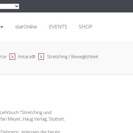
starOnline
EVENTS
SHOP
rse
Antara®
Stretching / Beweglichkeit
 Lehrbuch "Stretching und
an Meyer, Haug Verlag, Stuttart.
s Dehnens, erlernen die heute