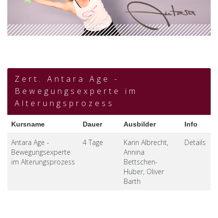
Zert. Antara Age -
Bewegungsexperte im
Alterungsprozess
Antara Age -
4 Tage
Karin Albrecht,
Details
Bewegungsexperte
Annina
im Alterungsprozess
Bettschen-
Huber, Oliver
Barth