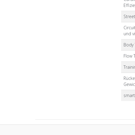
Effizi
Stree
Circu
und vi
Body 
Flow 
Traini
Rücke
Gewic
smart