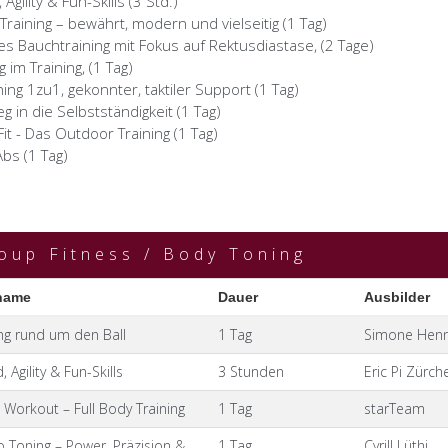
Agility & Fun-Skills (3 Std.)
 Training – bewährt, modern und vielseitig (1 Tag)
es Bauchtraining mit Fokus auf Rektusdiastase, (2 Tage)
 im Training, (1 Tag)
hing 1zu1, gekonnter, taktiler Support (1 Tag)
g in die Selbstständigkeit (1 Tag)
Fit - Das Outdoor Training (1 Tag)
bs (1 Tag)
oup Fitness / Body Toning
ing rund um den Ball
1 Tag
Simone Henn
 Agility & Fun-Skills
3 Stunden
Eric Pi Zürch
Workout – Full Body Training
1 Tag
starTeam
o Toning – Power, Präzision &
1 Tag
Cyrill Lüthi