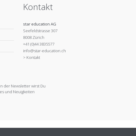
Kontakt
star education AG
Seefeldstrasse 307
8008 Zürich
+41 (0)44 3835577
info@star-education.ch
> Kontakt
 der Newsletter wirst Du
es und Neuigkeiten