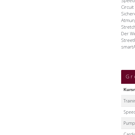
Speed, 
Circuit
Sicher
Atmung
Stretc
Der We
Street
smartA
Gr
Train
Speed,
Pump 
Cardi