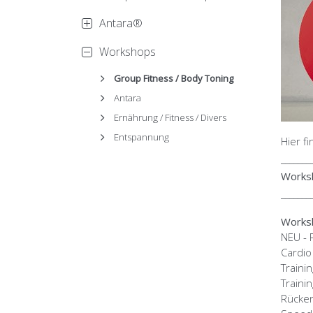
Antara®
Workshops
Group Fitness / Body Toning
Antara
Ernährung / Fitness / Divers
Entspannung
Hier f
_______
Worksh
_______
Worksh
NEU - 
Cardio
Traini
Trainin
Rücken