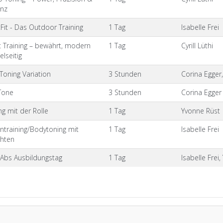
enz
tFit - Das Outdoor Training
1 Tag
Isabelle Frei
it Training – bewährt, modern
1 Tag
Cyrill Lüthi
elseitig
Toning Variation
3 Stunden
Corina Egger, 
Tone
3 Stunden
Corina Egger
ng mit der Rolle
1 Tag
Yvonne Rüst
ntraining/Bodytoning mit
1 Tag
Isabelle Frei
hten
Abs Ausbildungstag
1 Tag
Isabelle Frei