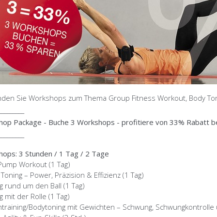
inden Sie Workshops zum Thema Group Fitness Workout, Body Ton
_________
op Package - Buche 3 Workshops - profitiere von 33% Rabatt b
_________
ops: 3 Stunden / 1 Tag / 2 Tage
Pump Workout (1 Tag)
 Toning – Power, Präzision & Effizienz (1 Tag)
ng rund um den Ball (1 Tag)
g mit der Rolle (1 Tag)
training/Bodytoning mit Gewichten – Schwung, Schwungkontrolle un